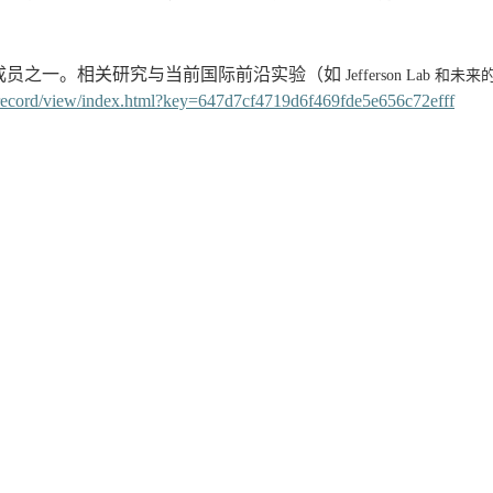
成员之一。相关研究与当前国际前沿实验（如
Jefferson Lab 和未来的 
cn/record/view/index.html?key=647d7cf4719d6f469fde5e656c72efff