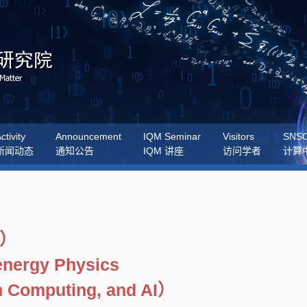
ctivity
Announcement
IQM Seminar
Visitors
SNS
新闻动态
通知公告
IQM 讲座
访问学者
计算
）
energy Physics
m Computing, and AI）