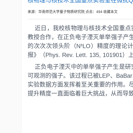
核物理与核技术全国重点实验室在微扰Q
来源：华南师范大学量子物质研究院
点击：
494
收藏本文
近日，我校核物理与核技术全国重点
教授合作，在正负电子湮灭单举强子产生
的次次次领头阶（N³LO）精度的理
报》（Phys. Rev. Lett. 135, 101901
正负电子湮灭中的单举强子产生是研
可观测的强子。该过程已被LEP、BaBa
实验数据方面发挥着至关重要的作用。尽
提升精度一直面临着巨大挑战，从而导致