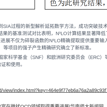
SIA过程的新型解析延拓数学方法，成功突破技术
量结果的基准测试对比表明，N³LO计算结果显著
进展不仅为碎裂函数的N³LO精确提取提供重要
ee）等项目的强子产生精确研究确立了新标准。
国家科学基金（SNF）和欧洲研究委员会（ERC
验证和使用。
cord/view/index.html?key=464e9f77eb6a76a2a89c93
室在微扰QCD领域取得重要进展|华南师大新闻网