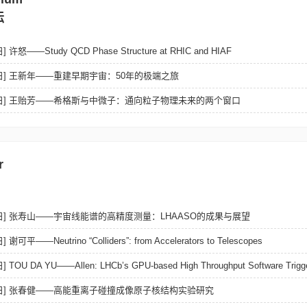
坛
 许怒——Study QCD Phase Structure at RHIC and HIAF
23日] 王新年——重建早期宇宙：50年的极端之旅
1月6日] 王贻芳——希格斯与中微子：通向粒子物理未来的两个窗口
r
11日] 张寿山——宇宙线能谱的高精度测量：LHAASO的成果与展望
谢可平——Neutrino “Colliders”: from Accelerators to Telescopes
 TOU DA YU——Allen: LHCb’s GPU-based High Throughput Software Trigg
月21日] 张春健——高能重离子碰撞成像原子核结构实验研究