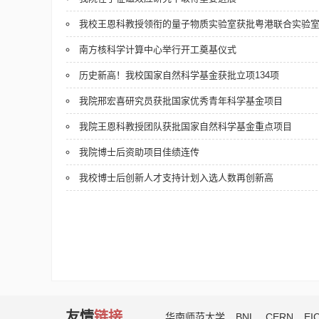
我校王恩科教授领衔的量子物质实验室获批粤港联合实验
南方核科学计算中心举行开工奠基仪式
历史新高！我校国家自然科学基金获批立项134项
我院邢宏喜研究员获批国家优秀青年科学基金项目
我院王恩科教授团队获批国家自然科学基金重点项目
我院博士后资助项目佳绩连传
我校博士后创新人才支持计划入选人数再创新高
友情
链接
华南师范大学
BNL
CERN
EI